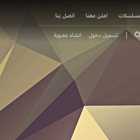
مسلسلات
اعلن معنا
اتصل بنا
|
تسجيل دخول
انشاء عضوية