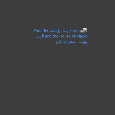
The Boxtrolls
جبابرة الصناديق
●
●
مغامرة
رسوم متحركة
كوميدي
7.0